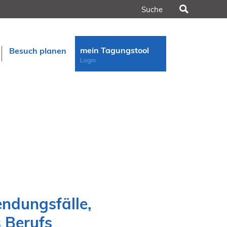
Suchen
mein Tagungstool
Besuch planen
Login
n
rt
ndungsfälle,
s Berufs