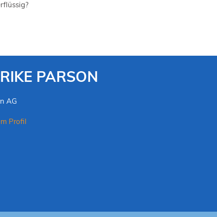
rflüssig?
RIKE PARSON
on AG
m Profil