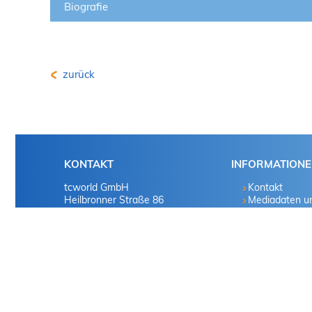
Biografie
zurück
KONTAKT
INFORMATION
tcworld GmbH
Kontakt
Heilbronner Straße 86
Mediadaten u
70191 Stuttgart
Marketingvorsc
Deutschland
Presse
Tel. +49 711 65704-0
info
@
tekom.org
|
www.tekom.de
© 2025 tcworld GmbH