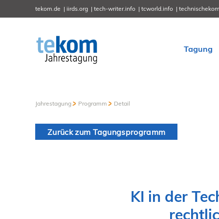
tekom.de
iirds.org
tech-writer.info
tcworld.info
technischekom
Tagung
Jahrestagung
Programm
Detail
Zurück zum Tagungsprogramm
KI in der T
rechtli