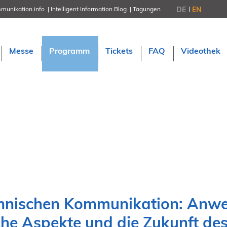
DE
EN
munikation.info
Intelligent Information Blog
Tagungen
NORDIC TechKomm Stockholm
18.-19. März 2027
Information Energy
Messe
Programm
Tickets
FAQ
Videothek
21.-23. April 2027 Online
tekom-Festival
7.-8. Mai 2026 in St. Leon-Rot
tcworld China
20.-21. Mai 2027 in Shanghai
Evolution of TC
2.-3. Juni 2026 in Sofia
FokusTag DPP
19. Juni 2026 in Wiesbaden
NORDIC TechKomm Kopenhage
23.-24. September 2026
tekom-Jahrestagung 2026
10.-12. November, 2026 in Stuttga
echnischen Kommunikation: Anwe
che Aspekte und die Zukunft de