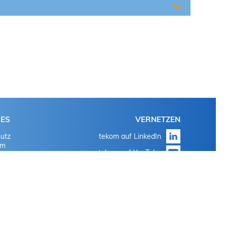
HES
VERNETZEN
utz
tekom auf LinkedIn
um
tekom auf YouTube
tekom auf Instagram