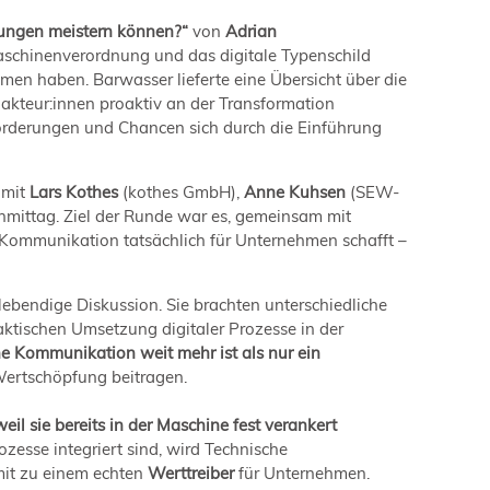
rungen meistern können?“
von
Adrian
Maschinenverordnung und das digitale Typenschild
n haben. Barwasser lieferte eine Übersicht über die
kteur:innen proaktiv an der Transformation
forderungen und Chancen sich durch die Einführung
mit
Lars Kothes
(kothes GmbH),
Anne Kuhsen
(SEW-
hmittag. Ziel der Runde war es, gemeinsam mit
Kommunikation tatsächlich für Unternehmen schafft –
ebendige Diskussion. Sie brachten unterschiedliche
ktischen Umsetzung digitaler Prozesse in der
e Kommunikation weit mehr ist als nur ein
Wertschöpfung beitragen.
eil sie bereits in der Maschine fest verankert
esse integriert sind, wird Technische
mit zu einem echten
Werttreiber
für Unternehmen.