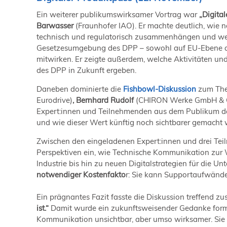
Ein weiterer publikumswirksamer Vortrag war
„Digita
Barwasser
(Fraunhofer IAO). Er machte deutlich, wie 
technisch und regulatorisch zusammenhängen und wel
Gesetzesumgebung des DPP – sowohl auf EU-Ebene als
mitwirken. Er zeigte außerdem, welche Aktivitäten un
des DPP in Zukunft ergeben.
Daneben dominierte die
Fishbowl-Diskussion
zum Th
Eurodrive)
, Bernhard Rudolf
(CHIRON Werke GmbH & 
Expert:innen und Teilnehmenden aus dem Publikum da
und wie dieser Wert künftig noch sichtbarer gemacht
Zwischen den eingeladenen Expert:innen und drei Teil
Perspektiven ein, wie Technische Kommunikation zur 
Industrie bis hin zu neuen Digitalstrategien für die
notwendiger Kostenfakto
r: Sie kann Supportaufwände
Ein prägnantes Fazit fasste die Diskussion treffend 
ist.“
Damit wurde ein zukunftsweisender Gedanke formul
Kommunikation unsichtbar, aber umso wirksamer. Sie 