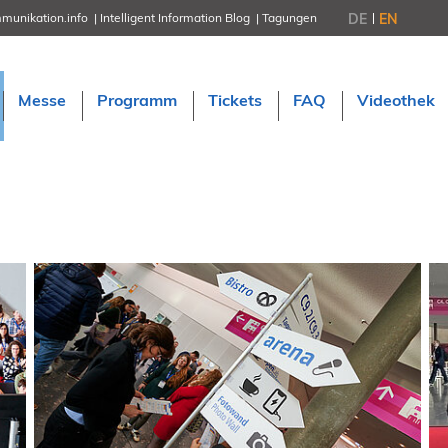
DE
EN
munikation.info
Intelligent Information Blog
Tagungen
NORDIC TechKomm Stockholm
18.-19. März 2027
Information Energy
Messe
Programm
Tickets
FAQ
Videothek
21.-23. April 2027 Online
tekom-Festival
7.-8. Mai 2026 in St. Leon-Rot
tcworld China
20.-21. Mai 2027 in Shanghai
Evolution of TC
2.-3. Juni 2026 in Sofia
FokusTag DPP
19. Juni 2026 in Wiesbaden
NORDIC TechKomm Kopenhage
23.-24. September 2026
tekom-Jahrestagung 2026
10.-12. November, 2026 in Stuttga