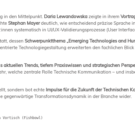
g in den Mittelpunkt.
Daria Lewandowska
zeigte in ihrem
Vortra
chte
Stephan Mayer
deutlich, wie entscheidend präzise Sprache in
r:innen systematisch in UI/UX-Validierungsprozesse (User Interfac
tatt, dessen
Schwerpunktthema „Emerging Technologies and Hu
rierte Technologiegestaltung erweiterten den fachlichen Blick 
 aktuellen Trends, tiefem Praxiswissen und strategischen Perspe
mehr, welche zentrale Rolle Technische Kommunikation – und insb
llt, sondern bot echte
Impulse für die Zukunft der Technischen 
die gegenwärtige Transformationsdynamik in der Branche wider.
a Vortisch (Fishbowl)