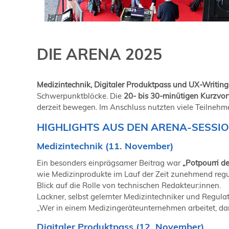
DIE ARENA 2025
Medizintechnik, Digitaler Produktpass und UX-Writing
Schwerpunktblöcke. Die
20- bis 30-minütigen Kurzvort
derzeit bewegen. Im Anschluss nutzten viele Teilnehme
HIGHLIGHTS AUS DEN ARENA-SESSI
Medizintechnik (11. November)
Ein besonders einprägsamer Beitrag war
„Potpourri d
wie Medizinprodukte im Lauf der Zeit zunehmend regu
Blick auf die Rolle von technischen Redakteur:innen.
Lackner, selbst gelernter Medizintechniker und Regula
„Wer in einem Medizingeräteunternehmen arbeitet, dar
Digitaler Produktpass (12. November)