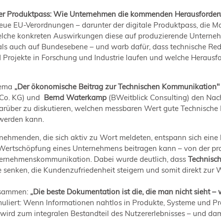
ler Produktpass: Wie Unternehmen die kommenden Herausforde
neue EU-Verordnungen – darunter der digitale Produktpass, die 
che konkreten Auswirkungen diese auf produzierende Unternehme
 auch auf Bundesebene – und warb dafür, dass technische Reda
d Projekte in Forschung und Industrie laufen und welche Heraus
ema
„
Der ökonomische Beitrag zur Technischen Kommunikation"
Co. KG) und
Bernd Waterkamp
(BWeitblick Consulting) den Nac
rüber zu diskutieren, welchen messbaren Wert gute Technische 
 werden kann.
nehmenden, die sich aktiv zu Wort meldeten, entspann sich eine l
Wertschöpfung eines Unternehmens beitragen kann – von der pra
 Unternehmenskommunikation. Dabei wurde deutlich, dass
Technisch
 senken, die Kundenzufriedenheit steigern und somit direkt zur 
zusammen:
„Die beste Dokumentation ist die, die man nicht sieht – w
iert: Wenn Informationen nahtlos in Produkte, Systeme und Proz
wird zum integralen Bestandteil des Nutzererlebnisses – und da