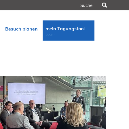
Suchen
mein Tagungstool
Besuch planen
Login
n
rt