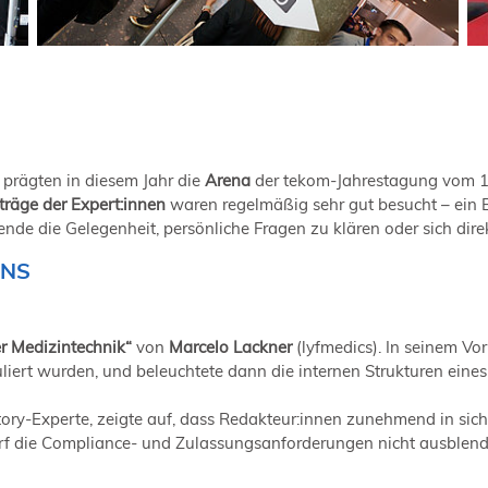
prägten in diesem Jahr die
Arena
der tekom-Jahrestagung vom 11
räge der Expert:innen
waren regelmäßig sehr gut besucht – ein 
nde die Gelegenheit, persönliche Fragen zu klären oder sich dir
ONS
er Medizintechnik“
von
Marcelo Lackner
(lyfmedics). In seinem Vor
liert wurden, und beleuchtete dann die internen Strukturen ein
tory-Experte, zeigte auf, dass Redakteur:innen zunehmend in sich
f die Compliance- und Zulassungsanforderungen nicht ausblenden