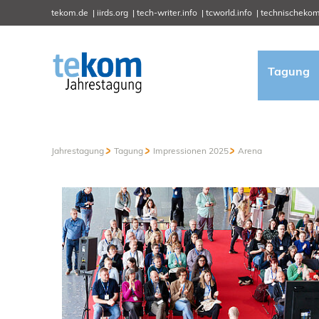
tekom.de
iirds.org
tech-writer.info
tcworld.info
technischekom
Tagung
Jahrestagung
Tagung
Impressionen 2025
Arena