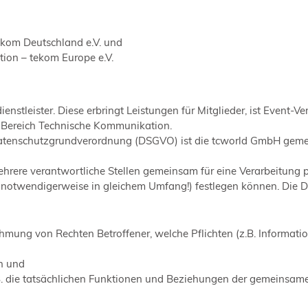
ekom Deutschland e.V. und
ion – tekom Europe e.V.
stleister. Diese erbringt Leistungen für Mitglieder, ist Event-V
 Bereich Technische Kommunikation.
-Datenschutzgrundverordnung (DSGVO) ist die tcworld GmbH gemein
ehrere verantwortliche Stellen gemeinsam für eine Verarbeitung 
 notwendigerweise in gleichem Umfang!) festlegen können. Die 
ung von Rechten Betroffener, welche Pflichten (z.B. Informatio
en und
.B. die tatsächlichen Funktionen und Beziehungen der gemeinsam