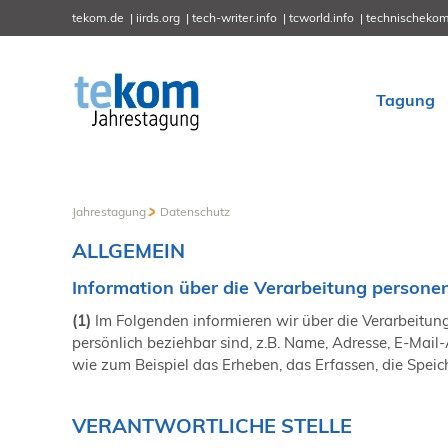
tekom.de
iirds.org
tech-writer.info
tcworld.info
technischekom
Tagung
Jahrestagung
Datenschutz
ALLGEMEIN
Information über die Verarbeitung person
(1)
Im Folgenden informieren wir über die Verarbeitun
persönlich beziehbar sind, z.B. Name, Adresse, E-Ma
wie zum Beispiel das Erheben, das Erfassen, die Spei
VERANTWORTLICHE STELLE