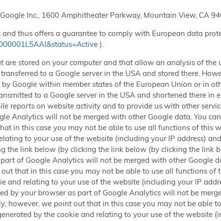
m Google Inc., 1600 Amphitheater Parkway, Mountain View, CA 9
t and thus offers a guarantee to comply with European data prot
00000001L5AAI&status=Active
).
that are stored on your computer and that allow an analysis of th
y transferred to a Google server in the USA and stored there. Howe
 by Google within member states of the European Union or in oth
ansmitted to a Google server in the USA and shortened there in e
le reports on website activity and to provide us with other servic
gle Analytics will not be merged with other Google data. You can 
t in this case you may not be able to use all functions of this we
elating to your use of the website (including your IP address) an
ng the link below (by clicking the link below (by clicking the link 
part of Google Analytics will not be merged with other Google da
t that in this case you may not be able to use all functions of th
e and relating to your use of the website (including your IP add
tted by your browser as part of Google Analytics will not be mer
; however, we point out that in this case you may not be able to us
enerated by the cookie and relating to your use of the website (i