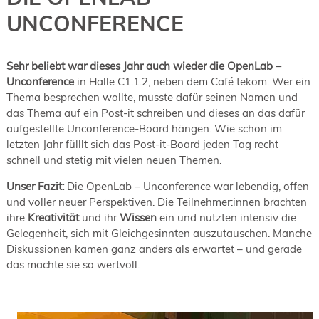
19. Juni 2026 in Wiesbaden
UNCONFERENCE
NORDIC TechKomm Kopenhagen
23.-24. September 2026
tekom-Jahrestagung 2026
Sehr beliebt war dieses Jahr auch wieder die OpenLab –
10.-12. November, 2026 in Stuttgart
Unconference
in Halle C1.1.2, neben dem Café tekom. Wer ein
Thema besprechen wollte, musste dafür seinen Namen und
das Thema auf ein Post-it schreiben und dieses an das dafür
aufgestellte Unconference-Board hängen. Wie schon im
letzten Jahr fülllt sich das Post-it-Board jeden Tag recht
schnell und stetig mit vielen neuen Themen.
Unser Fazit:
Die OpenLab – Unconference war lebendig, offen
und voller neuer Perspektiven. Die Teilnehmer:innen brachten
ihre
Kreativität
und ihr
Wissen
ein und nutzten intensiv die
Gelegenheit, sich mit Gleichgesinnten auszutauschen. Manche
Diskussionen kamen ganz anders als erwartet – und gerade
das machte sie so wertvoll.