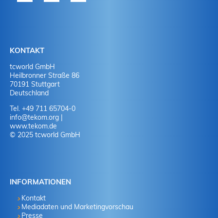
KONTAKT
tcworld GmbH
Heilbronner Straße 86
70191 Stuttgart
Deutschland
Tel. +49 711 65704-0
info
@
tekom.org
|
www.tekom.de
© 2025 tcworld GmbH
INFORMATIONEN
Kontakt
Mediadaten und Marketingvorschau
Presse