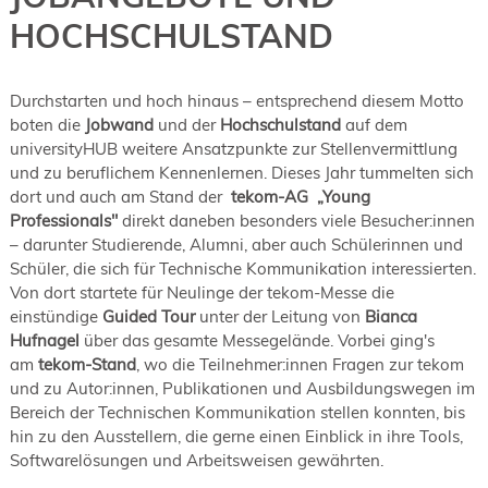
19. Juni 2026 in Wiesbaden
HOCHSCHULSTAND
NORDIC TechKomm Kopenhagen
23.-24. September 2026
tekom-Jahrestagung 2026
Durchstarten und hoch hinaus – entsprechend diesem Motto
10.-12. November, 2026 in Stuttgart
boten die
Jobwand
und der
Hochschulstand
auf dem
universityHUB weitere Ansatzpunkte zur Stellenvermittlung
und zu beruflichem Kennenlernen. Dieses Jahr tummelten sich
dort und auch am Stand der
tekom-AG „Young
Professionals"
direkt daneben besonders viele Besucher:innen
– darunter Studierende, Alumni, aber auch Schülerinnen und
Schüler, die sich für Technische Kommunikation interessierten.
Von dort startete für Neulinge der tekom-Messe die
einstündige
Guided Tour
unter der Leitung von
Bianca
Hufnagel
über das gesamte Messegelände. Vorbei ging's
am
tekom-Stand
, wo die Teilnehmer:innen Fragen zur tekom
und zu Autor:innen, Publikationen und Ausbildungswegen im
Bereich der Technischen Kommunikation stellen konnten, bis
hin zu den Ausstellern, die gerne einen Einblick in ihre Tools,
Softwarelösungen und Arbeitsweisen gewährten.