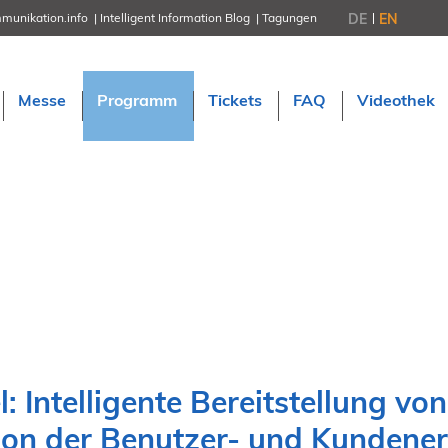
DE
EN
munikation.info
Intelligent Information Blog
Tagungen
NORDIC TechKomm Stockholm
18.-19. März 2027
Information Energy
Messe
Programm
Tickets
FAQ
Videothek
21.-23. April 2027 Online
tekom-Festival
7.-8. Mai 2026 in St. Leon-Rot
tcworld China
20.-21. Mai 2027 in Shanghai
Evolution of TC
2.-3. Juni 2026 in Sofia
FokusTag DPP
19. Juni 2026 in Wiesbaden
NORDIC TechKomm Kopenhage
23.-24. September 2026
tekom-Jahrestagung 2026
10.-12. November, 2026 in Stuttga
 Intelligente Bereitstellung von
ion der Benutzer- und Kundene