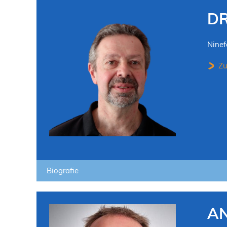
DR
Nine
Zu
Biografie
AN