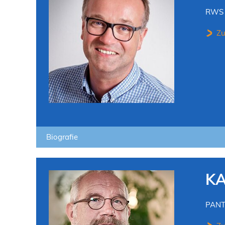
RWS 
Zu
Biografie
K
PANT