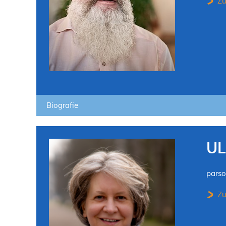
Zu
Biografie
UL
pars
Zu