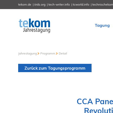
tekom.de
iirds.org
tech-writer.info
tcworld.info
technischekom
Tagung
Jahrestagung
Programm
Detail
Zurück zum Tagungsprogramm
CCA Panel:
Revolut