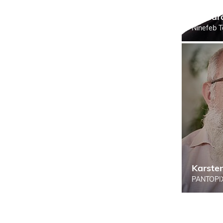
Dr Har
Ninefeb 
Karste
PANTOPIX