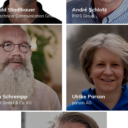
ald Stadlbauer
André Schlotz
Technical Communication GmbH
RWS Group
n Schrempp
Ulrike Parson
 GmbH & Co. KG
parson AG