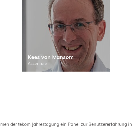
Kees van Mansom
Accenture
en der tekom Jahrestagung ein Panel zur Benutzererfahrung intel