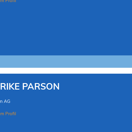
m Profil
RIKE PARSON
on AG
m Profil