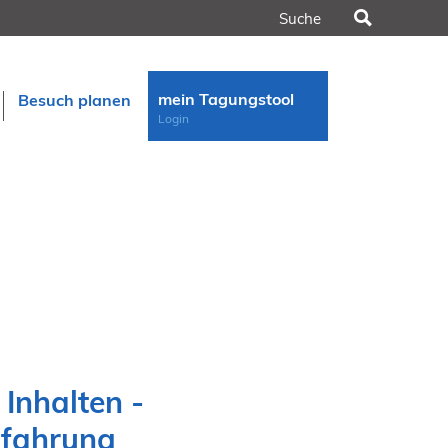
Suchen
mein Tagungstool
Besuch planen
Login
n
rt
 Inhalten -
rfahrung