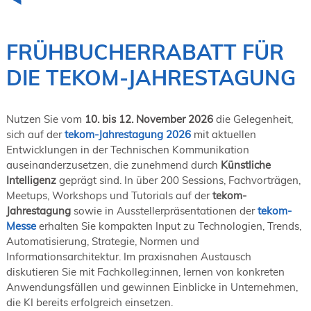
19. Juni 2026 in Wiesbaden
NORDIC TechKomm Kopenhagen
23.-24. September 2026
FRÜHBUCHERRABATT FÜR
tekom-Jahrestagung 2026
DIE TEKOM-JAHRESTAGUNG
10.-12. November, 2026 in Stuttgart
Nutzen Sie vom
10. bis 12. November 2026
die Gelegenheit,
sich auf der
tekom-Jahrestagung 2026
mit aktuellen
Entwicklungen in der Technischen Kommunikation
auseinanderzusetzen, die zunehmend durch
Künstliche
Intelligenz
geprägt sind. In über 200 Sessions, Fachvorträgen,
Meetups, Workshops und Tutorials auf der
tekom-
Jahrestagung
sowie in Ausstellerpräsentationen der
tekom-
Messe
erhalten Sie kompakten Input zu Technologien, Trends,
Automatisierung, Strategie, Normen und
Informationsarchitektur. Im praxisnahen Austausch
diskutieren Sie mit Fachkolleg:innen, lernen von konkreten
Anwendungsfällen und gewinnen Einblicke in Unternehmen,
die KI bereits erfolgreich einsetzen.