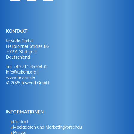
KONTAKT
tcworld GmbH
Heilbronner Straße 86
70191 Stuttgart
Deutschland
Tel. +49 711 65704-0
info
@
tekom.org
|
www.tekom.de
© 2025 tcworld GmbH
INFORMATIONEN
Kontakt
Mediadaten und Marketingvorschau
Presse