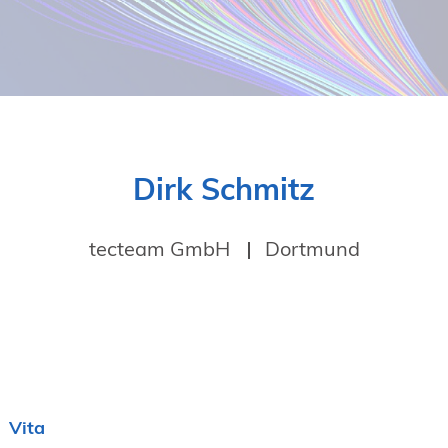
19. Juni 2026 in Wiesbaden
NORDIC TechKomm Kopenhagen
23.-24. September 2026
tekom-Jahrestagung 2026
10.-12. November, 2026 in Stuttgart
Dirk Schmitz
tecteam GmbH
Dortmund
Vita