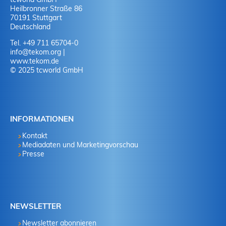
Heilbronner Straße 86
70191 Stuttgart
Deutschland
Tel. +49 711 65704-0
info
@
tekom.org
|
www.tekom.de
© 2025 tcworld GmbH
INFORMATIONEN
Kontakt
Mediadaten und Marketingvorschau
Presse
NEWSLETTER
Newsletter abonnieren