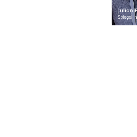
Julian
Spiegel I