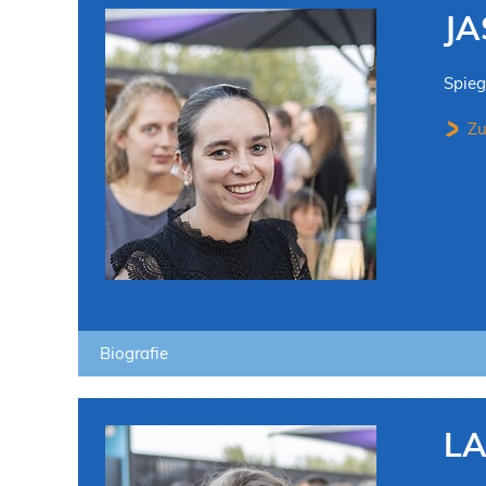
JA
Spieg
Zu
Biografie
L