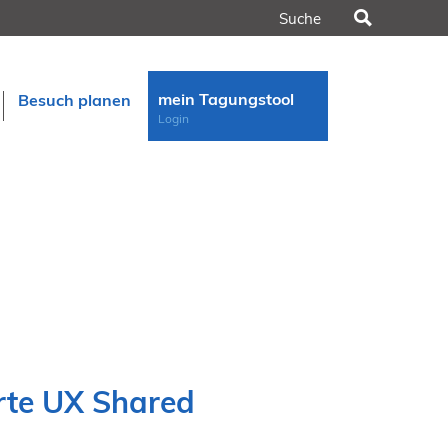
Suchen
mein Tagungstool
Besuch planen
Login
n
rt
rte UX Shared