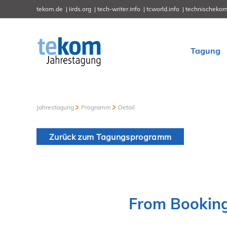
tekom.de
iirds.org
tech-writer.info
tcworld.info
technischekom
Tagung
Jahrestagung
Programm
Detail
Zurück zum Tagungsprogramm
From Booking