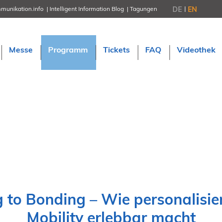
DE
EN
munikation.info
Intelligent Information Blog
Tagungen
NORDIC TechKomm Stockholm
18.-19. März 2027
Information Energy
Messe
Programm
Tickets
FAQ
Videothek
21.-23. April 2027 Online
tekom-Festival
7.-8. Mai 2026 in St. Leon-Rot
tcworld China
20.-21. Mai 2027 in Shanghai
Evolution of TC
2.-3. Juni 2026 in Sofia
FokusTag DPP
19. Juni 2026 in Wiesbaden
NORDIC TechKomm Kopenhage
23.-24. September 2026
tekom-Jahrestagung 2026
10.-12. November, 2026 in Stuttga
 to Bonding – Wie personalisie
Mobility erlebbar macht