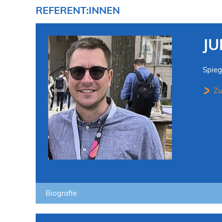
REFERENT:INNEN
JU
Spieg
Zu
Biografie