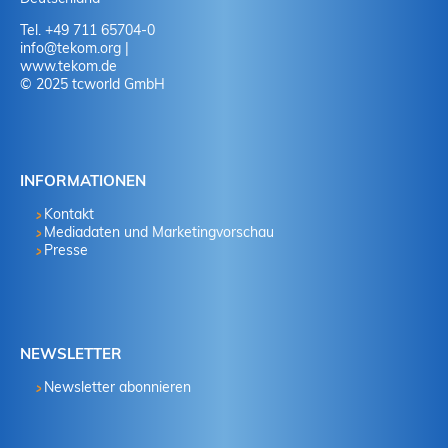
19. Juni 2026 in Wiesbaden
Tel. +49 711 65704-0
NORDIC TechKomm Kopenhagen
info
@
tekom.org
|
23.-24. September 2026
www.tekom.de
© 2025 tcworld GmbH
tekom-Jahrestagung 2026
10.-12. November, 2026 in Stuttgart
INFORMATIONEN
Kontakt
Mediadaten und Marketingvorschau
Presse
NEWSLETTER
Newsletter abonnieren