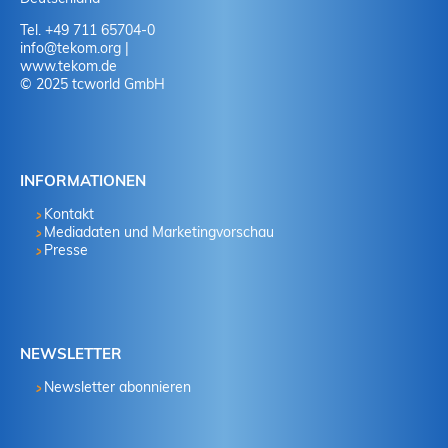
19. Juni 2026 in Wiesbaden
Tel. +49 711 65704-0
NORDIC TechKomm Kopenhagen
info
@
tekom.org
|
23.-24. September 2026
www.tekom.de
© 2025 tcworld GmbH
tekom-Jahrestagung 2026
10.-12. November, 2026 in Stuttgart
INFORMATIONEN
Kontakt
Mediadaten und Marketingvorschau
Presse
NEWSLETTER
Newsletter abonnieren