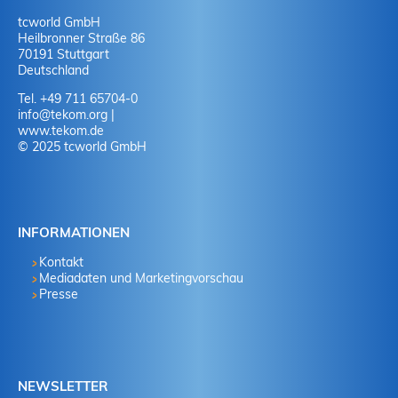
tcworld GmbH
Heilbronner Straße 86
70191 Stuttgart
Deutschland
Tel. +49 711 65704-0
info
@
tekom.org
|
www.tekom.de
© 2025 tcworld GmbH
INFORMATIONEN
Kontakt
Mediadaten und Marketingvorschau
Presse
NEWSLETTER