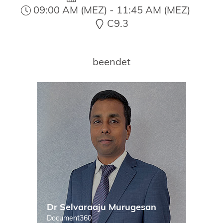
19. Juni 2026 in Wiesbaden
09:00 AM (MEZ) - 11:45 AM (MEZ)
C9.3
NORDIC TechKomm Kopenhagen
23.-24. September 2026
tekom-Jahrestagung 2026
10.-12. November, 2026 in Stuttgart
beendet
Dr Selvaraaju Murugesan
Document360