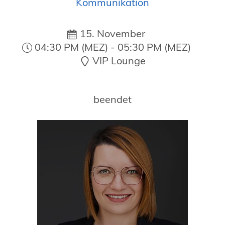
Kommunikation
19. Juni 2026 in Wiesbaden
NORDIC TechKomm Kopenhagen
23.-24. September 2026
15. November
04:30 PM (MEZ) - 05:30 PM (MEZ)
tekom-Jahrestagung 2026
10.-12. November, 2026 in Stuttgart
VIP Lounge
beendet