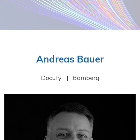
19. Juni 2026 in Wiesbaden
NORDIC TechKomm Kopenhagen
23.-24. September 2026
tekom-Jahrestagung 2026
10.-12. November, 2026 in Stuttgart
Andreas Bauer
Docufy
Bamberg