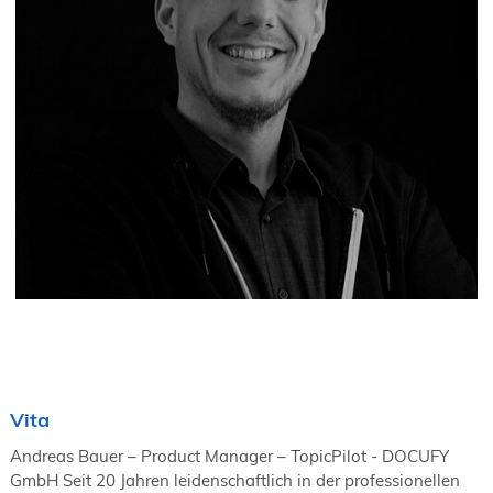
Vita
Andreas Bauer – Product Manager – TopicPilot - DOCUFY
GmbH Seit 20 Jahren leidenschaftlich in der professionellen