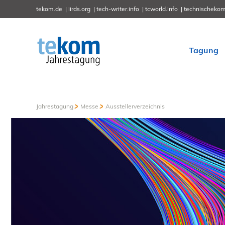
tekom.de
iirds.org
tech-writer.info
tcworld.info
technischekom
Tagung
Jahrestagung
Messe
Ausstellerverzeichnis