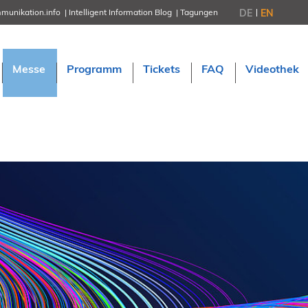
DE
EN
munikation.info
Intelligent Information Blog
Tagungen
NORDIC TechKomm Stockholm
18.-19. März 2027
Information Energy
Messe
Programm
Tickets
FAQ
Videothek
21.-23. April 2027 Online
tekom-Festival
7.-8. Mai 2026 in St. Leon-Rot
tcworld China
20.-21. Mai 2027 in Shanghai
Evolution of TC
2.-3. Juni 2026 in Sofia
FokusTag DPP
19. Juni 2026 in Wiesbaden
NORDIC TechKomm Kopenhage
23.-24. September 2026
tekom-Jahrestagung 2026
10.-12. November, 2026 in Stuttga