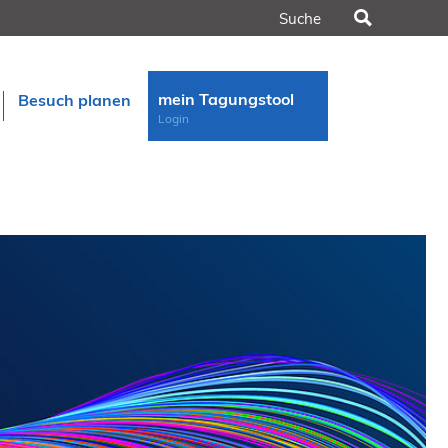
Suchen
mein Tagungstool
Besuch planen
Login
n
rt