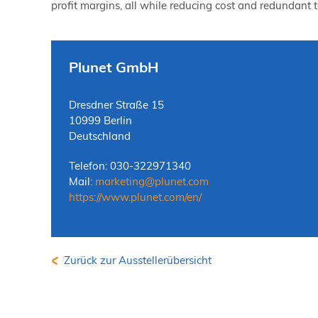
profit margins, all while reducing cost and redundant 
Plunet GmbH
Dresdner Straße 15
10999 Berlin
Deutschland
Telefon: 030-322971340
Mail:
marketing
@
plunet.com
https://www.plunet.com/en/
Zurück zur Ausstellerübersicht