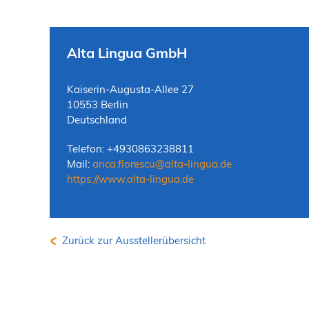
Alta Lingua GmbH
Kaiserin-Augusta-Allee 27
10553 Berlin
Deutschland
Telefon: +4930863238811
Mail:
anca.florescu
@
alta-lingua.de
https://www.alta-lingua.de
Zurück zur Ausstellerübersicht