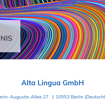
NIS
Alta Lingua GmbH
erin-Augusta-Allee 27
10553 Berlin (Deutsch