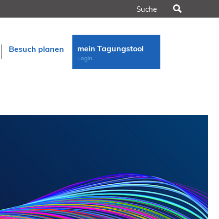
Suchen
mein Tagungstool
Besuch planen
Login
n
rt