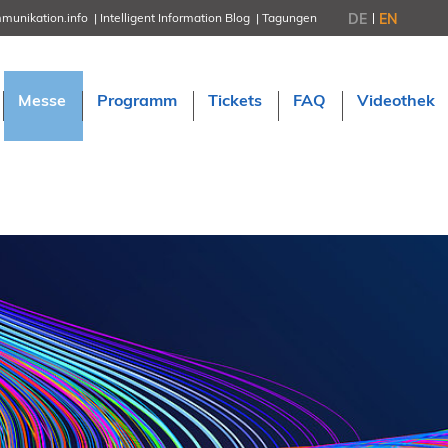
DE
EN
munikation.info
Intelligent Information Blog
Tagungen
NORDIC TechKomm Stockholm
18.-19. März 2027
Information Energy
Messe
Programm
Tickets
FAQ
Videothek
21.-23. April 2027 Online
tekom-Festival
7.-8. Mai 2026 in St. Leon-Rot
tcworld China
20.-21. Mai 2027 in Shanghai
Evolution of TC
2.-3. Juni 2026 in Sofia
FokusTag DPP
19. Juni 2026 in Wiesbaden
NORDIC TechKomm Kopenhage
23.-24. September 2026
tekom-Jahrestagung 2026
10.-12. November, 2026 in Stuttga