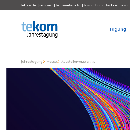
tekom.de
iirds.org
tech-writer.info
tcworld.info
technischekom
Tagung
Jahrestagung
Messe
Ausstellerverzeichnis