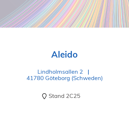
19. Juni 2026 in Wiesbaden
NORDIC TechKomm Kopenhagen
23.-24. September 2026
tekom-Jahrestagung 2026
10.-12. November, 2026 in Stuttgart
Aleido
Lindholmsallen 2
41780 Göteborg (Schweden)
Stand 2C25