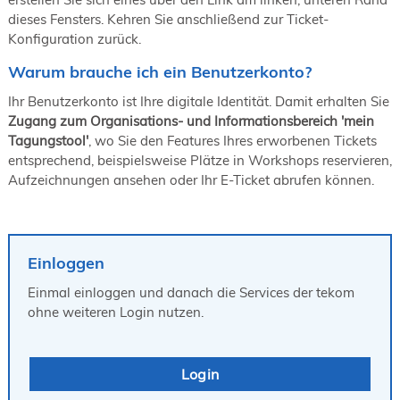
19. Juni 2026 in Wiesbaden
dieses Fensters. Kehren Sie anschließend zur Ticket-
Konfiguration zurück.
NORDIC TechKomm Kopenhagen
23.-24. September 2026
Warum brauche ich ein Benutzerkonto?
tekom-Jahrestagung 2026
10.-12. November, 2026 in Stuttgart
Ihr Benutzerkonto ist Ihre digitale Identität. Damit erhalten Sie
Zugang zum Organisations- und Informationsbereich 'mein
Tagungstool'
, wo Sie den Features Ihres erworbenen Tickets
entsprechend, beispielsweise Plätze in Workshops reservieren,
Aufzeichnungen ansehen oder Ihr E-Ticket abrufen können.
Einloggen
Einmal einloggen und danach die Services der tekom
ohne weiteren Login nutzen.