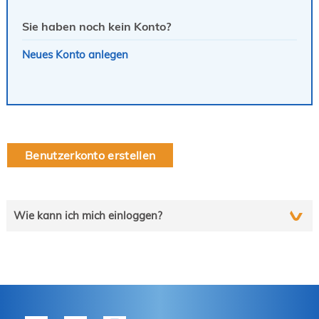
Sie haben noch kein Konto?
Neues Konto anlegen
Benutzerkonto erstellen
Wie kann ich mich einloggen?
Wählen Sie die auf Sie zutreffende Zeile und folgen Sie
schrittweise der Anleitung.
tekom-Mitglied?
P