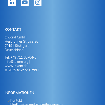
Ja
J
Ja
N
Nein
J
KONTAKT
tcworld GmbH
Nein
N
Heilbronner Straße 86
70191 Stuttgart
Deutschland
Tel. +49 711 65704-0
info
@
tekom.org
|
www.tekom.de
© 2025 tcworld GmbH
INFORMATIONEN
Kontakt
Mediadaten und Marketingvorschau