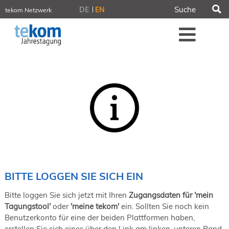
S
DE
EN
tekom Netzwerk
tekom.de
Me
iirds.org
tech-writer.info
tcworld.info
technischekommunikation.info
Intelligent Information
Blog
Tagungen
NORDIC TechKomm Stockholm
18.-19. März 2027
Information Energy
21.-23. April 2027 Online
tekom-Festival
7.-8. Mai 2026 in St. Leon-Rot
BITTE LOGGEN SIE SICH EIN
tcworld China
20.-21. Mai 2027 in Shanghai
Bitte loggen Sie sich jetzt mit Ihren
Zugangsdaten für 'mein
Evolution of TC
Tagungstool'
oder
'meine tekom'
ein. Sollten Sie noch kein
2.-3. Juni 2026 in Sofia
Benutzerkonto für eine der beiden Plattformen haben,
FokusTag DPP
erstellen Sie sich eines über den Link am linken, unteren Rand