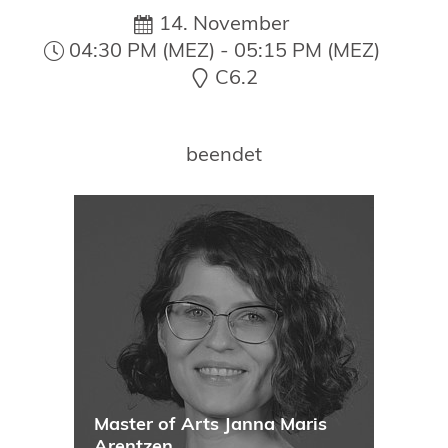
19. Juni 2026 in Wiesbaden
14. November
NORDIC TechKomm Kopenhagen
04:30 PM (MEZ) - 05:15 PM (MEZ)
23.-24. September 2026
C6.2
tekom-Jahrestagung 2026
10.-12. November, 2026 in Stuttgart
beendet
Master of Arts Janna Maris
Arentzen