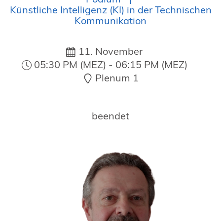
19. Juni 2026 in Wiesbaden
Künstliche Intelligenz (KI) in der Technischen
Kommunikation
NORDIC TechKomm Kopenhagen
23.-24. September 2026
tekom-Jahrestagung 2026
11. November
10.-12. November, 2026 in Stuttgart
05:30 PM (MEZ) - 06:15 PM (MEZ)
Plenum 1
beendet