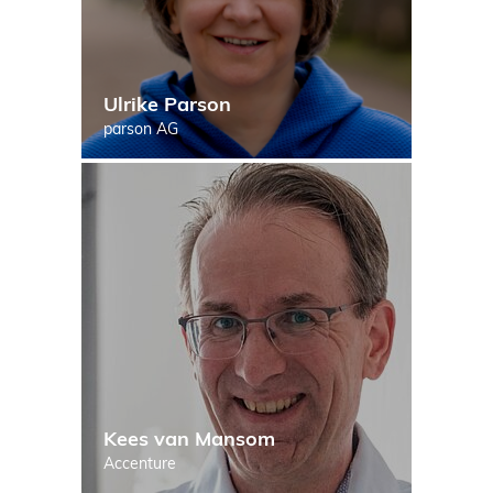
Ulrike Parson
parson AG
Kees van Mansom
Accenture