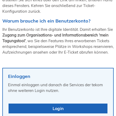
19. Juni 2026 in Wiesbaden
dieses Fensters. Kehren Sie anschließend zur Ticket-
Konfiguration zurück.
NORDIC TechKomm Kopenhagen
23.-24. September 2026
Warum brauche ich ein Benutzerkonto?
tekom-Jahrestagung 2026
10.-12. November, 2026 in Stuttgart
Ihr Benutzerkonto ist Ihre digitale Identität. Damit erhalten Sie
Zugang zum Organisations- und Informationsbereich 'mein
Tagungstool'
, wo Sie den Features Ihres erworbenen Tickets
entsprechend, beispielsweise Plätze in Workshops reservieren,
Aufzeichnungen ansehen oder Ihr E-Ticket abrufen können.
Einloggen
Einmal einloggen und danach die Services der tekom
ohne weiteren Login nutzen.