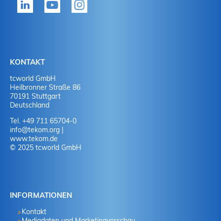
Ja
J
Ja
N
Nein
J
KONTAKT
tcworld GmbH
Nein
N
Heilbronner Straße 86
70191 Stuttgart
Deutschland
Tel. +49 711 65704-0
info
@
tekom.org
|
www.tekom.de
© 2025 tcworld GmbH
INFORMATIONEN
Kontakt
Mediadaten und Marketingvorschau