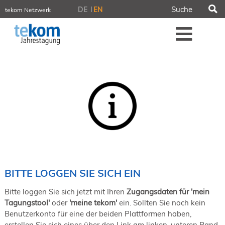
S
DE
EN
tekom Netzwerk
tekom.de
Me
iirds.org
tech-writer.info
tcworld.info
technischekommunikation.info
Intelligent Information
Blog
Tagungen
NORDIC TechKomm Stockholm
18.-19. März 2027
Information Energy
21.-23. April 2027 Online
tekom-Festival
7.-8. Mai 2026 in St. Leon-Rot
BITTE LOGGEN SIE SICH EIN
tcworld China
20.-21. Mai 2027 in Shanghai
Bitte loggen Sie sich jetzt mit Ihren
Zugangsdaten für 'mein
Evolution of TC
Tagungstool'
oder
'meine tekom'
ein. Sollten Sie noch kein
2.-3. Juni 2026 in Sofia
Benutzerkonto für eine der beiden Plattformen haben,
FokusTag DPP
erstellen Sie sich eines über den Link am linken, unteren Rand