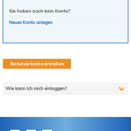
Sie haben noch kein Konto?
Neues Konto anlegen
Benutzerkonto erstellen
Wie kann ich mich einloggen?
Wählen Sie die auf Sie zutreffende Zeile und folgen Sie
schrittweise der Anleitung.
tekom-Mitglied?
P