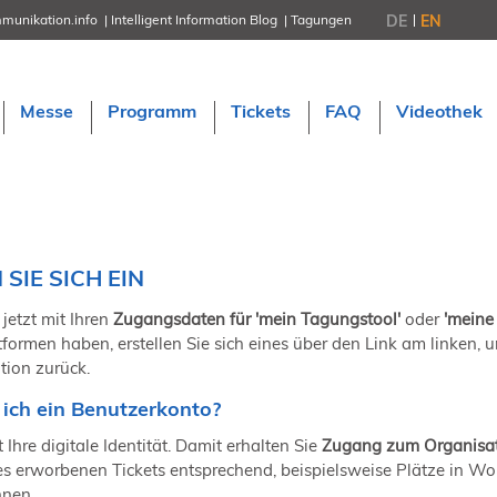
DE
EN
munikation.info
Intelligent Information Blog
Tagungen
NORDIC TechKomm Stockholm
18.-19. März 2027
Information Energy
Messe
Programm
Tickets
FAQ
Videothek
21.-23. April 2027 Online
tekom-Festival
7.-8. Mai 2026 in St. Leon-Rot
tcworld China
20.-21. Mai 2027 in Shanghai
Evolution of TC
2.-3. Juni 2026 in Sofia
SIE SICH EIN
FokusTag DPP
19. Juni 2026 in Wiesbaden
 jetzt mit Ihren
Zugangsdaten für 'mein Tagungstool'
oder
'meine
NORDIC TechKomm Kopenhage
tformen haben, erstellen Sie sich eines über den Link am linken,
23.-24. September 2026
tion zurück.
tekom-Jahrestagung 2026
10.-12. November, 2026 in Stuttga
ich ein Benutzerkonto?
 Ihre digitale Identität. Damit erhalten Sie
Zugang zum Organisati
res erworbenen Tickets entsprechend, beispielsweise Plätze in W
nnen.