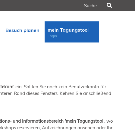
Suchen
mein Tagungstool
Besuch planen
Login
 tekom'
ein. Sollten Sie noch kein Benutzerkonto für
n
 unteren Rand dieses Fensters. Kehren Sie anschließend
rt
ons- und Informationsbereich 'mein Tagungstool'
, wo
orkshops reservieren, Aufzeichnungen ansehen oder Ihr