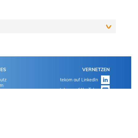
Einloggen
Mit den bekannten Login-Daten für 'meine tekom' oder
HES
VERNETZEN
'mein Tagungstool'
utz
tekom auf LinkedIn
Auf "Passwort vergessen" klicken
um
tekom auf YouTube
Mit den bekannten Login-Daten für 'meine tekom' oder
tekom auf Instagram
'mein Tagungstool'
Auf "Passwort vergessen" klicken