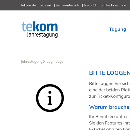
tekom.de
iirds.org
tech-writer.info
tcworld.info
technischekom
Tagung
Jahrestagung
Loginpage
BITTE LOGGEN 
Bitte loggen Sie sich
eine der beiden Plat
zur Ticket-Konfigura
Warum brauche 
Ihr Benutzerkonto ist
Sie den Features Ih
E-Ticket abrufen kö