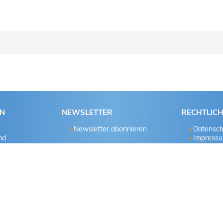
e schrittweise der Anleitung.
Passwort bekannt?
Ja
EN
NEWSLETTER
RECHTLIC
Newsletter abonnieren
Datensch
Nein
nd
Impress
hau
Ja
Nein