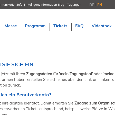
DE
EN
munikation.info
Intelligent Information Blog
Tagungen
NORDIC TechKomm Stockholm
18.-19. März 2027
Information Energy
Messe
Programm
Tickets
FAQ
Videothek
21.-23. April 2027 Online
tekom-Festival
7.-8. Mai 2026 in St. Leon-Rot
tcworld China
20.-21. Mai 2027 in Shanghai
Evolution of TC
2.-3. Juni 2026 in Sofia
SIE SICH EIN
FokusTag DPP
19. Juni 2026 in Wiesbaden
 jetzt mit Ihren
Zugangsdaten für 'mein Tagungstool'
oder
'meine
NORDIC TechKomm Kopenhage
tformen haben, erstellen Sie sich eines über den Link am linken,
23.-24. September 2026
tion zurück.
tekom-Jahrestagung 2026
10.-12. November, 2026 in Stuttga
ich ein Benutzerkonto?
 Ihre digitale Identität. Damit erhalten Sie
Zugang zum Organisati
res erworbenen Tickets entsprechend, beispielsweise Plätze in W
nnen.