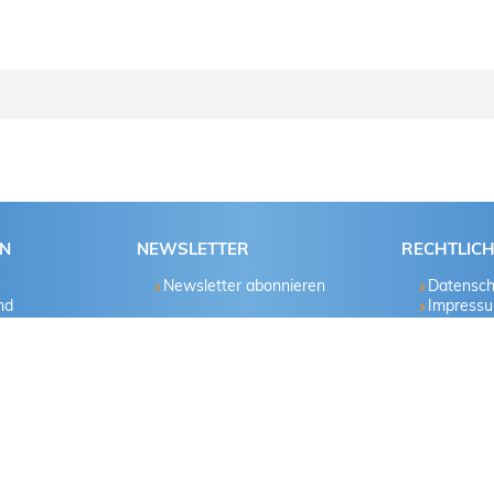
e schrittweise der Anleitung.
Passwort bekannt?
Ja
EN
NEWSLETTER
RECHTLIC
Newsletter abonnieren
Datensch
Nein
nd
Impress
hau
Ja
Nein