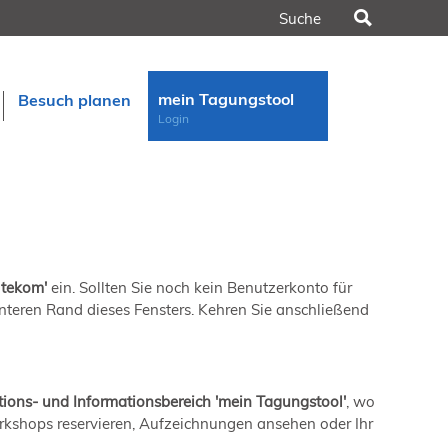
Suchen
mein Tagungstool
Besuch planen
Login
 tekom'
ein. Sollten Sie noch kein Benutzerkonto für
n
 unteren Rand dieses Fensters. Kehren Sie anschließend
rt
ons- und Informationsbereich 'mein Tagungstool'
, wo
orkshops reservieren, Aufzeichnungen ansehen oder Ihr