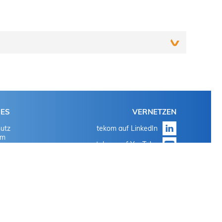
Einloggen
Mit den bekannten Login-Daten für 'meine tekom' oder
HES
VERNETZEN
'mein Tagungstool'
utz
tekom auf LinkedIn
Auf "Passwort vergessen" klicken
um
tekom auf YouTube
Mit den bekannten Login-Daten für 'meine tekom' oder
tekom auf Instagram
'mein Tagungstool'
Auf "Passwort vergessen" klicken