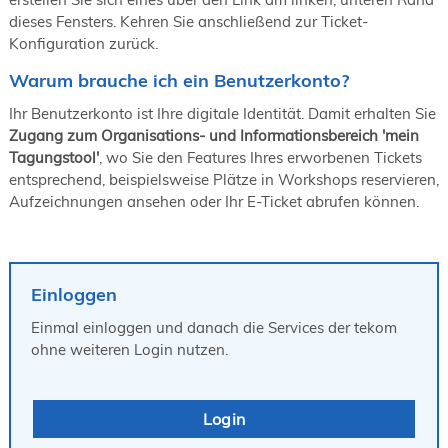
19. Juni 2026 in Wiesbaden
dieses Fensters. Kehren Sie anschließend zur Ticket-
Konfiguration zurück.
NORDIC TechKomm Kopenhagen
23.-24. September 2026
Warum brauche ich ein Benutzerkonto?
tekom-Jahrestagung 2026
10.-12. November, 2026 in Stuttgart
Ihr Benutzerkonto ist Ihre digitale Identität. Damit erhalten Sie
Zugang zum Organisations- und Informationsbereich 'mein
Tagungstool'
, wo Sie den Features Ihres erworbenen Tickets
entsprechend, beispielsweise Plätze in Workshops reservieren,
Aufzeichnungen ansehen oder Ihr E-Ticket abrufen können.
Einloggen
Einmal einloggen und danach die Services der tekom
ohne weiteren Login nutzen.