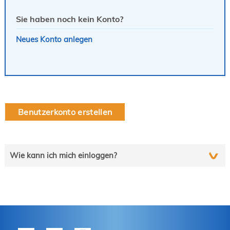
Sie haben noch kein Konto?
Neues Konto anlegen
Benutzerkonto erstellen
Wie kann ich mich einloggen?
Wählen Sie die auf Sie zutreffende Zeile und folgen Sie
schrittweise der Anleitung.
tekom-Mitglied?
P