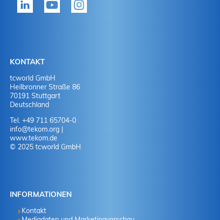
Ja
J
Ja
N
Nein
J
KONTAKT
tcworld GmbH
Nein
N
Heilbronner Straße 86
70191 Stuttgart
Deutschland
Tel. +49 711 65704-0
info
@
tekom.org
|
www.tekom.de
© 2025 tcworld GmbH
INFORMATIONEN
Kontakt
Mediadaten und Marketingvorschau