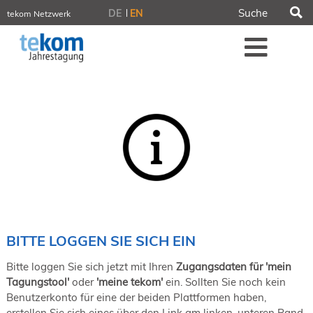
S
DE
EN
tekom Netzwerk
tekom.de
Me
iirds.org
tech-writer.info
tcworld.info
technischekommunikation.info
Intelligent Information
Blog
Tagungen
NORDIC TechKomm Stockholm
18.-19. März 2027
Information Energy
21.-23. April 2027 Online
tekom-Festival
7.-8. Mai 2026 in St. Leon-Rot
BITTE LOGGEN SIE SICH EIN
tcworld China
20.-21. Mai 2027 in Shanghai
Bitte loggen Sie sich jetzt mit Ihren
Zugangsdaten für 'mein
Evolution of TC
Tagungstool'
oder
'meine tekom'
ein. Sollten Sie noch kein
2.-3. Juni 2026 in Sofia
Benutzerkonto für eine der beiden Plattformen haben,
FokusTag DPP
erstellen Sie sich eines über den Link am linken, unteren Rand