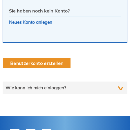
Sie haben noch kein Konto?
Neues Konto anlegen
Benutzerkonto erstellen
Wie kann ich mich einloggen?
Wählen Sie die auf Sie zutreffende Zeile und folgen Sie
schrittweise der Anleitung.
tekom-Mitglied?
P