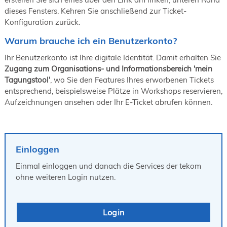
19. Juni 2026 in Wiesbaden
dieses Fensters. Kehren Sie anschließend zur Ticket-
Konfiguration zurück.
NORDIC TechKomm Kopenhagen
23.-24. September 2026
Warum brauche ich ein Benutzerkonto?
tekom-Jahrestagung 2026
10.-12. November, 2026 in Stuttgart
Ihr Benutzerkonto ist Ihre digitale Identität. Damit erhalten Sie
Zugang zum Organisations- und Informationsbereich 'mein
Tagungstool'
, wo Sie den Features Ihres erworbenen Tickets
entsprechend, beispielsweise Plätze in Workshops reservieren,
Aufzeichnungen ansehen oder Ihr E-Ticket abrufen können.
Einloggen
Einmal einloggen und danach die Services der tekom
ohne weiteren Login nutzen.