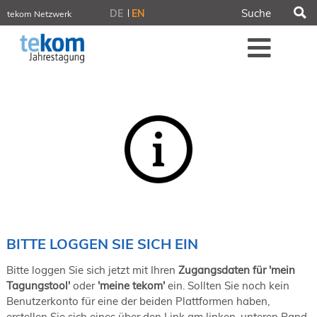
S
DE
EN
tekom Netzwerk
tekom.de
Me
iirds.org
tech-writer.info
tcworld.info
technischekommunikation.info
Intelligent Information
Blog
Tagungen
NORDIC TechKomm Stockholm
18.-19. März 2027
Information Energy
21.-23. April 2027 Online
tekom-Festival
7.-8. Mai 2026 in St. Leon-Rot
BITTE LOGGEN SIE SICH EIN
tcworld China
20.-21. Mai 2027 in Shanghai
Bitte loggen Sie sich jetzt mit Ihren
Zugangsdaten für 'mein
Evolution of TC
Tagungstool'
oder
'meine tekom'
ein. Sollten Sie noch kein
2.-3. Juni 2026 in Sofia
Benutzerkonto für eine der beiden Plattformen haben,
FokusTag DPP
erstellen Sie sich eines über den Link am linken, unteren Rand