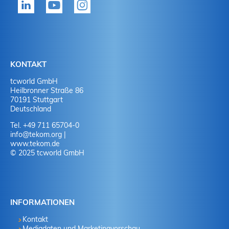
Ja
J
Ja
N
Nein
J
KONTAKT
tcworld GmbH
Nein
N
Heilbronner Straße 86
70191 Stuttgart
Deutschland
Tel. +49 711 65704-0
info
@
tekom.org
|
www.tekom.de
© 2025 tcworld GmbH
INFORMATIONEN
Kontakt
Mediadaten und Marketingvorschau