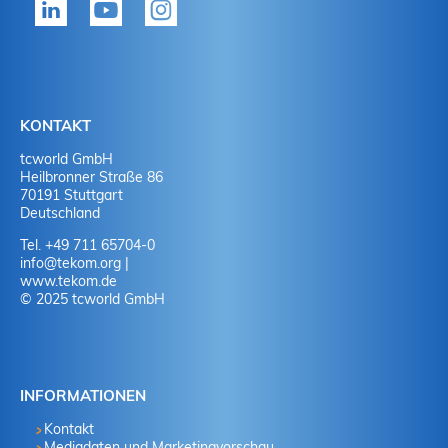
Ja
J
Ja
N
Nein
J
KONTAKT
tcworld GmbH
Nein
N
Heilbronner Straße 86
70191 Stuttgart
Deutschland
Tel. +49 711 65704-0
info
@
tekom.org
|
www.tekom.de
© 2025 tcworld GmbH
INFORMATIONEN
Kontakt
Mediadaten und Marketingvorschau