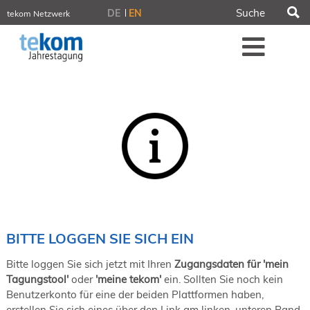
S
DE
EN
tekom Netzwerk
tekom.de
Me
iirds.org
tech-writer.info
tcworld.info
technischekommunikation.info
Intelligent Information
Blog
Tagungen
NORDIC TechKomm Stockholm
18.-19. März 2027
Information Energy
21.-23. April 2027 Online
tekom-Festival
7.-8. Mai 2026 in St. Leon-Rot
BITTE LOGGEN SIE SICH EIN
tcworld China
20.-21. Mai 2027 in Shanghai
Bitte loggen Sie sich jetzt mit Ihren
Zugangsdaten für 'mein
Evolution of TC
Tagungstool'
oder
'meine tekom'
ein. Sollten Sie noch kein
2.-3. Juni 2026 in Sofia
Benutzerkonto für eine der beiden Plattformen haben,
FokusTag DPP
erstellen Sie sich eines über den Link am linken, unteren Rand