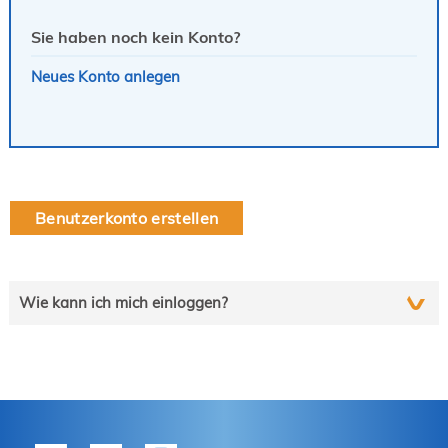
Sie haben noch kein Konto?
Neues Konto anlegen
Benutzerkonto erstellen
Wie kann ich mich einloggen?
Wählen Sie die auf Sie zutreffende Zeile und folgen Sie
schrittweise der Anleitung.
tekom-Mitglied?
P