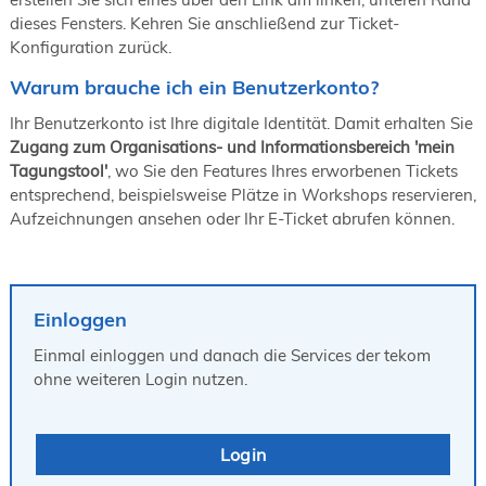
19. Juni 2026 in Wiesbaden
dieses Fensters. Kehren Sie anschließend zur Ticket-
Konfiguration zurück.
NORDIC TechKomm Kopenhagen
23.-24. September 2026
Warum brauche ich ein Benutzerkonto?
tekom-Jahrestagung 2026
10.-12. November, 2026 in Stuttgart
Ihr Benutzerkonto ist Ihre digitale Identität. Damit erhalten Sie
Zugang zum Organisations- und Informationsbereich 'mein
Tagungstool'
, wo Sie den Features Ihres erworbenen Tickets
entsprechend, beispielsweise Plätze in Workshops reservieren,
Aufzeichnungen ansehen oder Ihr E-Ticket abrufen können.
Einloggen
Einmal einloggen und danach die Services der tekom
ohne weiteren Login nutzen.