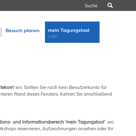
Suchen
mein Tagungstool
Besuch planen
Login
 tekom'
ein. Sollten Sie noch kein Benutzerkonto für
n
 unteren Rand dieses Fensters. Kehren Sie anschließend
rt
ons- und Informationsbereich 'mein Tagungstool'
, wo
orkshops reservieren, Aufzeichnungen ansehen oder Ihr