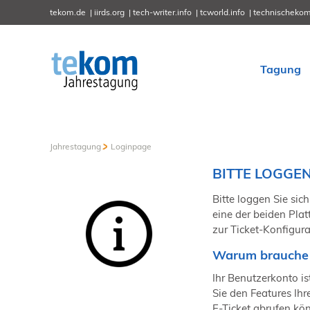
tekom.de
iirds.org
tech-writer.info
tcworld.info
technischekom
Tagung
Jahrestagung
Loginpage
BITTE LOGGEN 
Bitte loggen Sie sich
eine der beiden Plat
zur Ticket-Konfigura
Warum brauche 
Ihr Benutzerkonto ist
Sie den Features Ih
E-Ticket abrufen kö