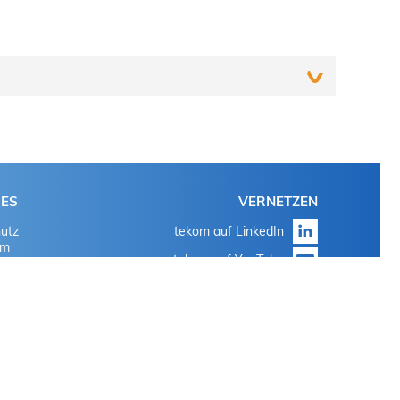
Einloggen
Mit den bekannten Login-Daten für 'meine tekom' oder
HES
VERNETZEN
'mein Tagungstool'
utz
tekom auf LinkedIn
Auf "Passwort vergessen" klicken
um
tekom auf YouTube
Mit den bekannten Login-Daten für 'meine tekom' oder
tekom auf Instagram
'mein Tagungstool'
Auf "Passwort vergessen" klicken