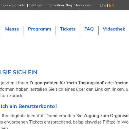
DE
EN
munikation.info
Intelligent Information Blog
Tagungen
NORDIC TechKomm Stockholm
18.-19. März 2027
Information Energy
Messe
Programm
Tickets
FAQ
Videothek
21.-23. April 2027 Online
tekom-Festival
7.-8. Mai 2026 in St. Leon-Rot
tcworld China
20.-21. Mai 2027 in Shanghai
Evolution of TC
2.-3. Juni 2026 in Sofia
SIE SICH EIN
FokusTag DPP
19. Juni 2026 in Wiesbaden
 jetzt mit Ihren
Zugangsdaten für 'mein Tagungstool'
oder
'meine
NORDIC TechKomm Kopenhage
tformen haben, erstellen Sie sich eines über den Link am linken,
23.-24. September 2026
tion zurück.
tekom-Jahrestagung 2026
10.-12. November, 2026 in Stuttga
ich ein Benutzerkonto?
 Ihre digitale Identität. Damit erhalten Sie
Zugang zum Organisati
res erworbenen Tickets entsprechend, beispielsweise Plätze in W
nnen.