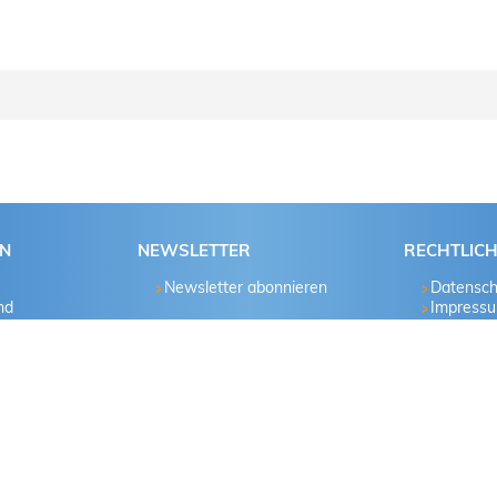
e schrittweise der Anleitung.
Passwort bekannt?
Ja
EN
NEWSLETTER
RECHTLIC
Newsletter abonnieren
Datensch
Nein
nd
Impress
hau
Ja
Nein