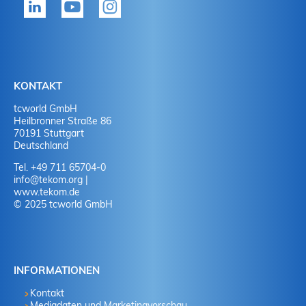
Ja
J
Ja
N
Nein
J
KONTAKT
tcworld GmbH
Nein
N
Heilbronner Straße 86
70191 Stuttgart
Deutschland
Tel. +49 711 65704-0
info
@
tekom.org
|
www.tekom.de
© 2025 tcworld GmbH
INFORMATIONEN
Kontakt
Mediadaten und Marketingvorschau