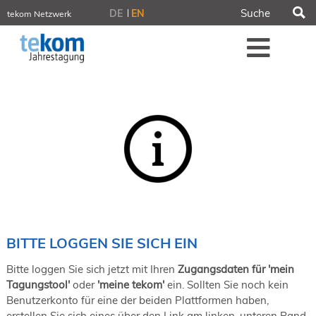
S
DE
EN
tekom Netzwerk
tekom.de
Me
iirds.org
tech-writer.info
tcworld.info
technischekommunikation.info
Intelligent Information
Blog
Tagungen
NORDIC TechKomm Stockholm
18.-19. März 2027
Information Energy
21.-23. April 2027 Online
tekom-Festival
7.-8. Mai 2026 in St. Leon-Rot
BITTE LOGGEN SIE SICH EIN
tcworld China
20.-21. Mai 2027 in Shanghai
Bitte loggen Sie sich jetzt mit Ihren
Zugangsdaten für 'mein
Evolution of TC
Tagungstool'
oder
'meine tekom'
ein. Sollten Sie noch kein
2.-3. Juni 2026 in Sofia
Benutzerkonto für eine der beiden Plattformen haben,
FokusTag DPP
erstellen Sie sich eines über den Link am linken, unteren Rand