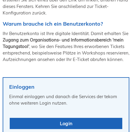
19. Juni 2026 in Wiesbaden
dieses Fensters. Kehren Sie anschließend zur Ticket-
Konfiguration zurück.
NORDIC TechKomm Kopenhagen
23.-24. September 2026
Warum brauche ich ein Benutzerkonto?
tekom-Jahrestagung 2026
10.-12. November, 2026 in Stuttgart
Ihr Benutzerkonto ist Ihre digitale Identität. Damit erhalten Sie
Zugang zum Organisations- und Informationsbereich 'mein
Tagungstool'
, wo Sie den Features Ihres erworbenen Tickets
entsprechend, beispielsweise Plätze in Workshops reservieren,
Aufzeichnungen ansehen oder Ihr E-Ticket abrufen können.
Einloggen
Einmal einloggen und danach die Services der tekom
ohne weiteren Login nutzen.