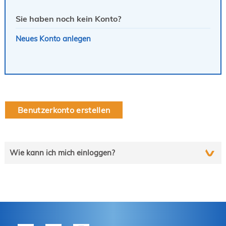
Sie haben noch kein Konto?
Neues Konto anlegen
Benutzerkonto erstellen
Wie kann ich mich einloggen?
Wählen Sie die auf Sie zutreffende Zeile und folgen Sie
schrittweise der Anleitung.
tekom-Mitglied?
P