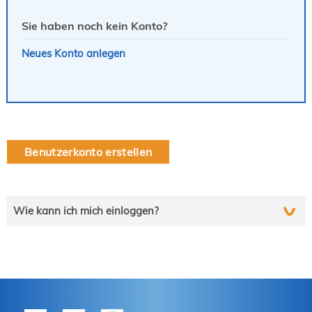
Sie haben noch kein Konto?
Neues Konto anlegen
Benutzerkonto erstellen
Wie kann ich mich einloggen?
Wählen Sie die auf Sie zutreffende Zeile und folgen Sie
schrittweise der Anleitung.
tekom-Mitglied?
P