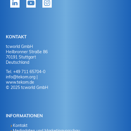
Ja
J
Ja
N
Nein
J
KONTAKT
tcworld GmbH
Nein
N
Heilbronner Straße 86
70191 Stuttgart
Deutschland
Tel. +49 711 65704-0
info
@
tekom.org
|
www.tekom.de
© 2025 tcworld GmbH
INFORMATIONEN
Kontakt
Mediadaten und Marketingvorschau