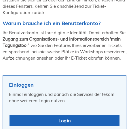
19. Juni 2026 in Wiesbaden
dieses Fensters. Kehren Sie anschließend zur Ticket-
Konfiguration zurück.
NORDIC TechKomm Kopenhagen
23.-24. September 2026
Warum brauche ich ein Benutzerkonto?
tekom-Jahrestagung 2026
10.-12. November, 2026 in Stuttgart
Ihr Benutzerkonto ist Ihre digitale Identität. Damit erhalten Sie
Zugang zum Organisations- und Informationsbereich 'mein
Tagungstool'
, wo Sie den Features Ihres erworbenen Tickets
entsprechend, beispielsweise Plätze in Workshops reservieren,
Aufzeichnungen ansehen oder Ihr E-Ticket abrufen können.
Einloggen
Einmal einloggen und danach die Services der tekom
ohne weiteren Login nutzen.