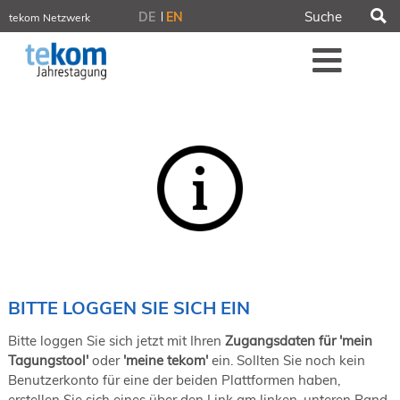
S
DE
EN
tekom Netzwerk
tekom.de
Me
iirds.org
tech-writer.info
tcworld.info
technischekommunikation.info
Intelligent Information
Blog
Tagungen
NORDIC TechKomm Stockholm
18.-19. März 2027
Information Energy
21.-23. April 2027 Online
tekom-Festival
7.-8. Mai 2026 in St. Leon-Rot
BITTE LOGGEN SIE SICH EIN
tcworld China
20.-21. Mai 2027 in Shanghai
Bitte loggen Sie sich jetzt mit Ihren
Zugangsdaten für 'mein
Evolution of TC
Tagungstool'
oder
'meine tekom'
ein. Sollten Sie noch kein
2.-3. Juni 2026 in Sofia
Benutzerkonto für eine der beiden Plattformen haben,
FokusTag DPP
erstellen Sie sich eines über den Link am linken, unteren Rand