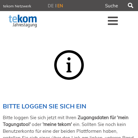
S
DE
EN
tekom Netzwerk
tekom.de
Me
iirds.org
tech-writer.info
tcworld.info
technischekommunikation.info
Intelligent Information
Blog
Tagungen
NORDIC TechKomm Stockholm
18.-19. März 2027
Information Energy
21.-23. April 2027 Online
tekom-Festival
7.-8. Mai 2026 in St. Leon-Rot
BITTE LOGGEN SIE SICH EIN
tcworld China
20.-21. Mai 2027 in Shanghai
Bitte loggen Sie sich jetzt mit Ihren
Zugangsdaten für 'mein
Evolution of TC
Tagungstool'
oder
'meine tekom'
ein. Sollten Sie noch kein
2.-3. Juni 2026 in Sofia
Benutzerkonto für eine der beiden Plattformen haben,
FokusTag DPP
erstellen Sie sich eines über den Link am linken, unteren Rand