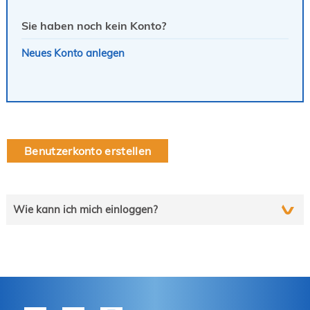
Sie haben noch kein Konto?
Neues Konto anlegen
Benutzerkonto erstellen
Wie kann ich mich einloggen?
Wählen Sie die auf Sie zutreffende Zeile und folgen Sie
schrittweise der Anleitung.
tekom-Mitglied?
P