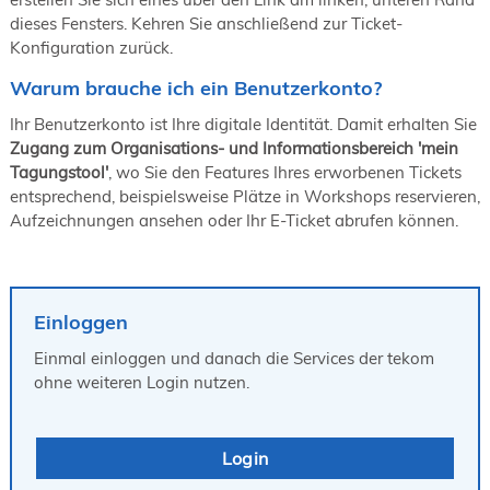
19. Juni 2026 in Wiesbaden
dieses Fensters. Kehren Sie anschließend zur Ticket-
Konfiguration zurück.
NORDIC TechKomm Kopenhagen
23.-24. September 2026
Warum brauche ich ein Benutzerkonto?
tekom-Jahrestagung 2026
10.-12. November, 2026 in Stuttgart
Ihr Benutzerkonto ist Ihre digitale Identität. Damit erhalten Sie
Zugang zum Organisations- und Informationsbereich 'mein
Tagungstool'
, wo Sie den Features Ihres erworbenen Tickets
entsprechend, beispielsweise Plätze in Workshops reservieren,
Aufzeichnungen ansehen oder Ihr E-Ticket abrufen können.
Einloggen
Einmal einloggen und danach die Services der tekom
ohne weiteren Login nutzen.