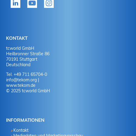
Ja
J
Ja
N
Nein
J
KONTAKT
tcworld GmbH
Nein
N
Heilbronner Straße 86
70191 Stuttgart
Deutschland
Tel. +49 711 65704-0
info
@
tekom.org
|
www.tekom.de
© 2025 tcworld GmbH
INFORMATIONEN
Kontakt
Mediadaten und Marketingvorschau