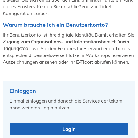
19. Juni 2026 in Wiesbaden
dieses Fensters. Kehren Sie anschließend zur Ticket-
Konfiguration zurück.
NORDIC TechKomm Kopenhagen
23.-24. September 2026
Warum brauche ich ein Benutzerkonto?
tekom-Jahrestagung 2026
10.-12. November, 2026 in Stuttgart
Ihr Benutzerkonto ist Ihre digitale Identität. Damit erhalten Sie
Zugang zum Organisations- und Informationsbereich 'mein
Tagungstool'
, wo Sie den Features Ihres erworbenen Tickets
entsprechend, beispielsweise Plätze in Workshops reservieren,
Aufzeichnungen ansehen oder Ihr E-Ticket abrufen können.
Einloggen
Einmal einloggen und danach die Services der tekom
ohne weiteren Login nutzen.