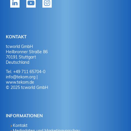
Ja
J
Ja
N
Nein
J
KONTAKT
tcworld GmbH
Nein
N
Heilbronner Straße 86
70191 Stuttgart
Deutschland
Tel. +49 711 65704-0
info
@
tekom.org
|
www.tekom.de
© 2025 tcworld GmbH
INFORMATIONEN
Kontakt
Mediadaten und Marketingvorschau