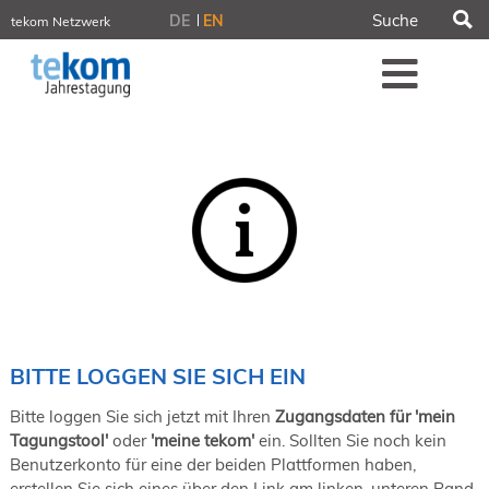
S
DE
EN
tekom Netzwerk
tekom.de
Me
iirds.org
tech-writer.info
tcworld.info
technischekommunikation.info
Intelligent Information
Blog
Tagungen
NORDIC TechKomm Stockholm
18.-19. März 2027
Information Energy
21.-23. April 2027 Online
tekom-Festival
7.-8. Mai 2026 in St. Leon-Rot
BITTE LOGGEN SIE SICH EIN
tcworld China
20.-21. Mai 2027 in Shanghai
Bitte loggen Sie sich jetzt mit Ihren
Zugangsdaten für 'mein
Evolution of TC
Tagungstool'
oder
'meine tekom'
ein. Sollten Sie noch kein
2.-3. Juni 2026 in Sofia
Benutzerkonto für eine der beiden Plattformen haben,
FokusTag DPP
erstellen Sie sich eines über den Link am linken, unteren Rand