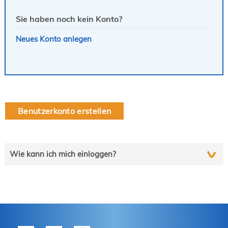
Sie haben noch kein Konto?
Neues Konto anlegen
Benutzerkonto erstellen
Wie kann ich mich einloggen?
Wählen Sie die auf Sie zutreffende Zeile und folgen Sie
schrittweise der Anleitung.
tekom-Mitglied?
P