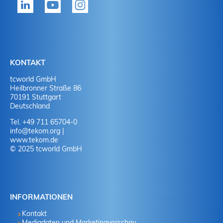
Ja
J
Ja
N
Nein
J
KONTAKT
tcworld GmbH
Nein
N
Heilbronner Straße 86
70191 Stuttgart
Deutschland
Tel. +49 711 65704-0
info
@
tekom.org
|
www.tekom.de
© 2025 tcworld GmbH
INFORMATIONEN
Kontakt
Mediadaten und Marketingvorschau