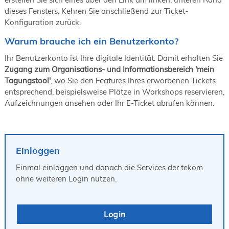
19. Juni 2026 in Wiesbaden
dieses Fensters. Kehren Sie anschließend zur Ticket-
Konfiguration zurück.
NORDIC TechKomm Kopenhagen
23.-24. September 2026
Warum brauche ich ein Benutzerkonto?
tekom-Jahrestagung 2026
10.-12. November, 2026 in Stuttgart
Ihr Benutzerkonto ist Ihre digitale Identität. Damit erhalten Sie
Zugang zum Organisations- und Informationsbereich 'mein
Tagungstool'
, wo Sie den Features Ihres erworbenen Tickets
entsprechend, beispielsweise Plätze in Workshops reservieren,
Aufzeichnungen ansehen oder Ihr E-Ticket abrufen können.
Einloggen
Einmal einloggen und danach die Services der tekom
ohne weiteren Login nutzen.