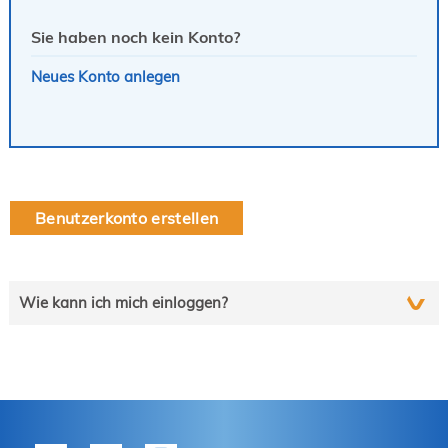
Sie haben noch kein Konto?
Neues Konto anlegen
Benutzerkonto erstellen
Wie kann ich mich einloggen?
Wählen Sie die auf Sie zutreffende Zeile und folgen Sie
schrittweise der Anleitung.
tekom-Mitglied?
P