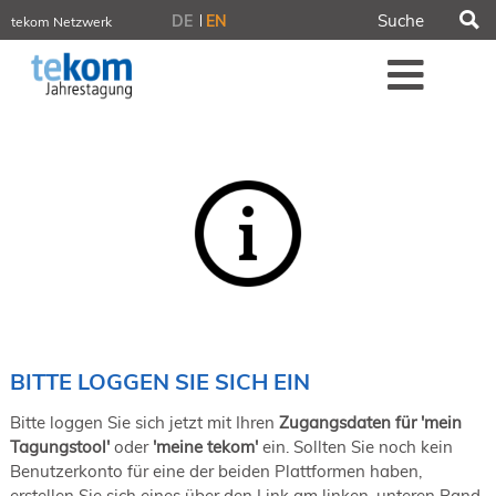
S
DE
EN
tekom Netzwerk
tekom.de
Me
iirds.org
tech-writer.info
tcworld.info
technischekommunikation.info
Intelligent Information
Blog
Tagungen
NORDIC TechKomm Stockholm
18.-19. März 2027
Information Energy
21.-23. April 2027 Online
tekom-Festival
7.-8. Mai 2026 in St. Leon-Rot
BITTE LOGGEN SIE SICH EIN
tcworld China
20.-21. Mai 2027 in Shanghai
Bitte loggen Sie sich jetzt mit Ihren
Zugangsdaten für 'mein
Evolution of TC
Tagungstool'
oder
'meine tekom'
ein. Sollten Sie noch kein
2.-3. Juni 2026 in Sofia
Benutzerkonto für eine der beiden Plattformen haben,
FokusTag DPP
erstellen Sie sich eines über den Link am linken, unteren Rand