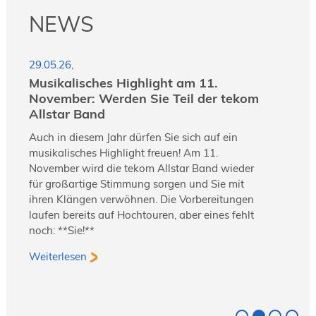
NEWS
N
29.05.26,
21.0
Musikalisches Highlight am 11.
Jet
November: Werden Sie Teil der tekom
tek
Allstar Band
In ü
Auch in diesem Jahr dürfen Sie sich auf ein
Work
musikalisches Highlight freuen! Am 11.
Jahr
November wird die tekom Allstar Band wieder
Auss
für großartige Stimmung sorgen und Sie mit
erha
ihren Klängen verwöhnen. Die Vorbereitungen
Tren
laufen bereits auf Hochtouren, aber eines fehlt
Info
noch: **Sie!**
Früh
pro 
Weiterlesen
spar
Weit